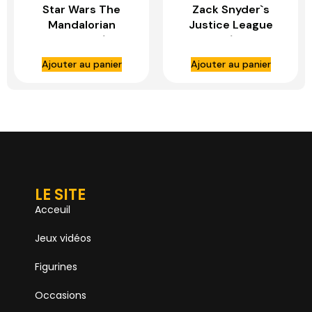
Star Wars The
Zack Snyder`s
Mandalorian
Justice League
figurine 1/6
figurine 1/6 Cyborg
Transport Trooper
– HOT TOYS
Ajouter au panier
Ajouter au panier
– HOT TOYS
LE SITE
Acceuil
Jeux vidéos
Figurines
Occasions