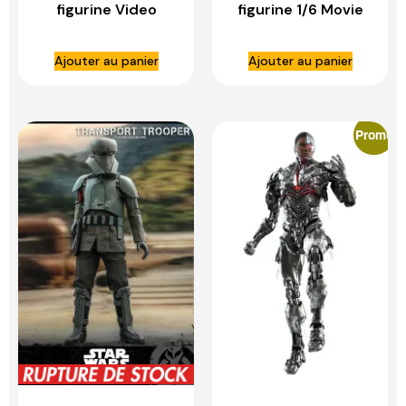
figurine Video
figurine 1/6 Movie
Game Masterpiece
Masterpiece T-800
1/6 Peter Parker
Battle Damaged
Ajouter au panier
Ajouter au panier
(Anti-Venom Suit)
Version 2.0 – HOT
– HOT TOYS
TOYS
Promo