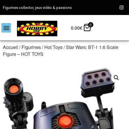
Figurines collector, jeux vidéo & passions
0
0.00
€
Accueil
/
Figurines
/
Hot Toys
/ Star Wars: BT-1 1:6 Scale
Figure – HOT TOYS