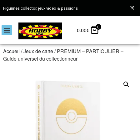
Figurines collector, jeux vidéo & passions
0
0.00
€
Accueil
/
Jeux de carte
/ PREMIUM – PARTICULIER –
Guide universel du collectionneur