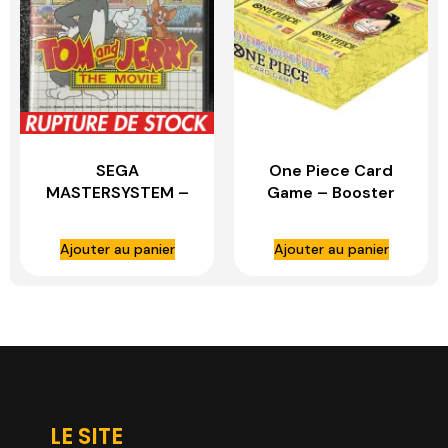
SEGA
One Piece Card
MASTERSYSTEM –
Game – Booster
TOM AND JERRY
Anglais – OP07 –
THE MOVIE
500 Years in the
Ajouter au panier
Ajouter au panier
COMPLET
future
LE SITE