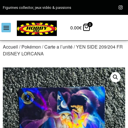
Figurines collector, jeux vidéo & passions
0
0.00
€
Accueil
/
Pokémon
/
Carte a l’unité
/ YEN SIDE 209/204 FR
DISNEY LORCANA