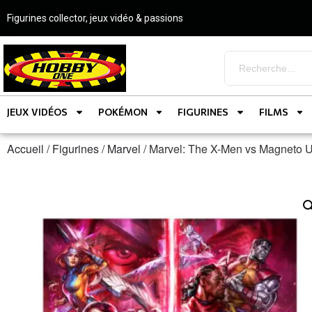
Figurines collector, jeux vidéo & passions
JEUX VIDÉOS
POKÉMON
FIGURINES
FILMS
Accueil
/
Figurines
/
Marvel
/ Marvel: The X-Men vs Magneto 