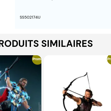
SS502174U
RODUITS SIMILAIRES
Promo
P