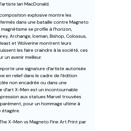
’artiste Ian MacDonald.
composition explosive montre les
 enfermés dans une bataille contre Magneto
 magnétisme se profile à l’horizon,
rey, Archange, Iceman, Bishop, Colossus,
 Beast et Wolverine montrent leurs
issent les faire craindre à la société, ces
r un avenir meilleur.
porte une signature d’artiste autorisée
 en relief dans le cadre de l’édition
giclée non encadrée ou dans une
e d’art X-Men est un incontournable
impression aux statues Marvel trouvées
éparément, pour un hommage ultime à
 étagère.
c The X-Men vs Magneto Fine Art Print par