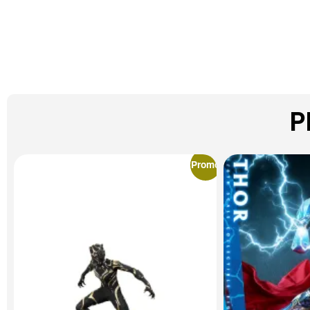
P
Promo