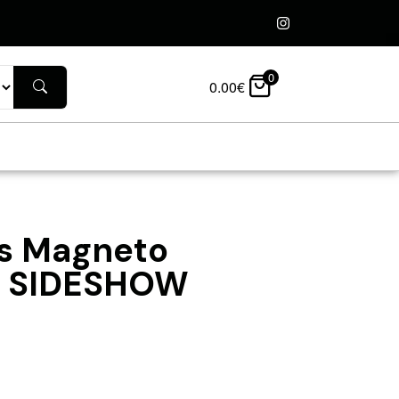
0
0.00
€
vs Magneto
 – SIDESHOW