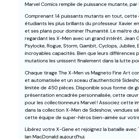
Marvel Comics remplie de puissance mutante, par l
Comprenant 14 puissants mutants en tout, cette 
étudiants les plus brillants du professeur Xavier
et ses plans pour dominer l’humanité. Le maître du
regardant les X-Men avec un grand intérêt. Jean G
Psylocke, Rogue, Storm, Gambit, Cyclops, Jubilee,
incroyables capacités. Bien que leurs différences pu
mutations les unissent finalement dans la lutte pou
Chaque tirage The X-Men vs Magneto Fine Art com
et automatisée et un sceau d’authenticité Sideshow
limitée de 450 pièces. Disponible sous forme de 
présentation encadrée personnalisée, cette œuvr
pour les collectionneurs Marvel ! Associez cette 
dans la collection X-Men de Sideshow, vendues s
cette équipe de super-héros bien-aimée sur votre
Libérez votre X-Gene et rejoignez la bataille ave
Ian MacDonald aujourd’hui.