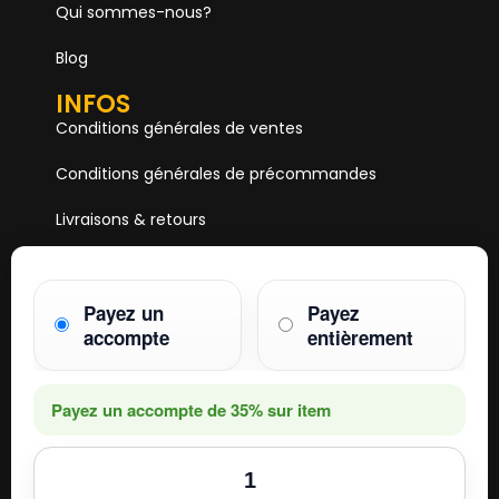
Qui sommes-nous?
Blog
INFOS
Conditions générales de ventes
Conditions générales de précommandes
Livraisons & retours
Mentions & Légales
Payez un
Payez
Paiements
accompte
entièrement
HOBBY ONE
15 Boulevard Voltaire
75011 PARIS
Payez un accompte de
35%
sur item
Mail. hobby1shop@gmail.com
Tél. 01 402 11 402