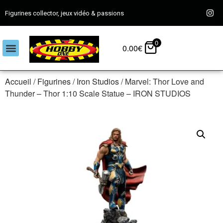
Figurines collector, jeux vidéo & passions
0
0.00
€
Accueil
/
Figurines
/
Iron Studios
/ Marvel: Thor Love and
Thunder – Thor 1:10 Scale Statue – IRON STUDIOS