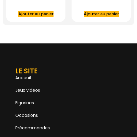
Deluxe IG-11 and
Deluxe BDS Art
The Child 1:10 Scale
Scale General
Ajouter au panier
Ajouter au panier
Statue – IRON
Grievous – IRON
STUDIOS
STUDIOS
LE SITE
Acceuil
Jeux vidéos
Figurines
Occasions
Précommandes