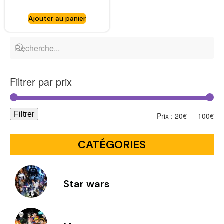
Ghostbusters – non
encadrée – SIDESHOW
Ajouter au panier
TOYS
Filtrer par prix
Filtrer
Prix :
20€
—
100€
CATÉGORIES
Star wars