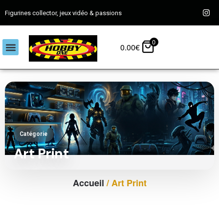
Figurines collector, jeux vidéo & passions
0
0.00
€
Catégorie
Art Print
Accueil
/ Art Print