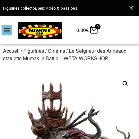
Figurines collector, jeux vidéo & passions
0
0.00
€
Accueil
/
Figurines
/
Cinéma
/ Le Seigneur des Anneaux
statuette Mumak in Battle – WETA WORKSHOP