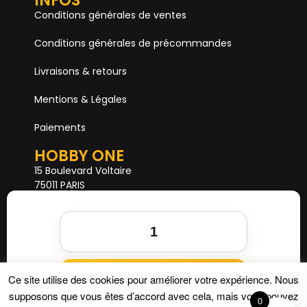
INFOS
Conditions générales de ventes
Conditions générales de précommandes
Livraisons & retours
Mentions & Légales
Paiements
HOBBY ONE
15 Boulevard Voltaire
75011 PARIS
Mail. hobby1shop@gmail.com
Tél. 01 402 11 402
NOUS SUIVRE
Ajouter au panier
Ce site utilise des cookies pour améliorer votre expérience. Nous
supposons que vous êtes d’accord avec cela, mais vous pouvez
0