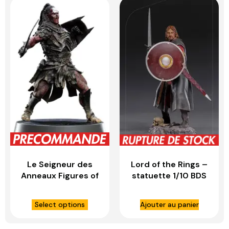
Le Seigneur des
Lord of the Rings –
Anneaux Figures of
statuette 1/10 BDS
Fandom statuette
Art Scale Boromir –
PVC Lurtz – WETA
IRON STUDIOS
Select options
Ajouter au panier
WORKSHOP