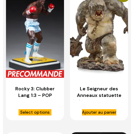
Rocky 3: Clubber
Le Seigneur des
Lang 1:3 – POP
Anneaux statuette
CULTURE SCHOCK
1/10 Deluxe BDS Art
COLLECTIBLES
Scale Cave Troll –
Select options
Ajouter au panier
IRON STUDIOS