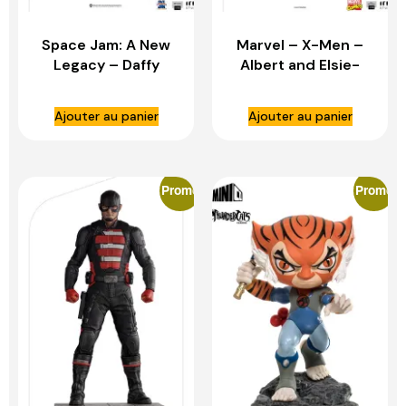
Space Jam: A New
Marvel – X-Men –
Legacy – Daffy
Albert and Elsie-
Duck Superman 1:10
Dee 1:10 Scale
Scale Statue – IRON
Statue – IRON
Ajouter au panier
Ajouter au panier
STUDIOS
STUDIOS
Promo
Promo