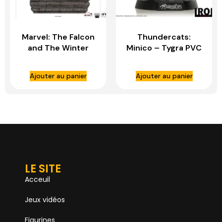
Marvel: The Falcon
Thundercats:
and The Winter
Minico – Tygra PVC
Soldier – John
Statue – IRON
Walker (U.S Agent)
STUDIOS
Ajouter au panier
Ajouter au panier
1:10 Scale Statue –
IRON STUDIOS
LE SITE
Acceuil
Jeux vidéos
Figurines