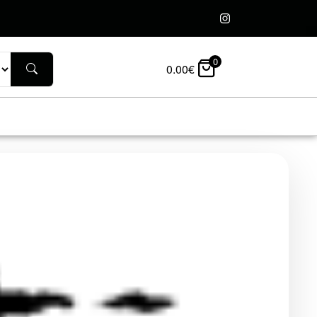
0
0.00
€