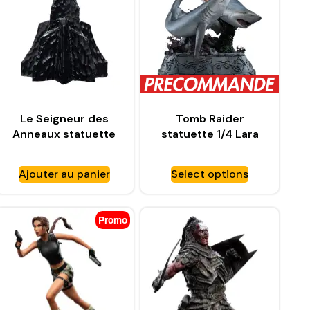
Le Seigneur des
Tomb Raider
Anneaux statuette
statuette 1/4 Lara
Skull of Gollum –
Croft-Quest for
WETA WORKSHOP
Avalon – WETA
Ajouter au panier
Select options
WORKSHOP
Promo