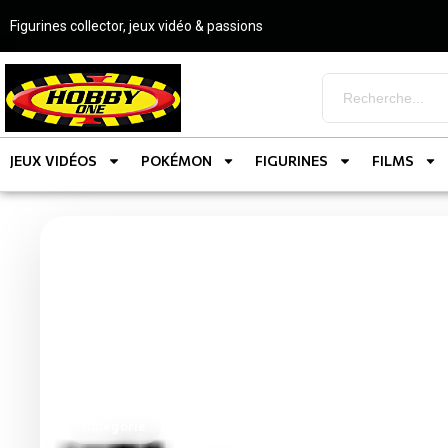
Figurines collector, jeux vidéo & passions
JEUX VIDÉOS
POKÉMON
FIGURINES
FILMS
Catégorie