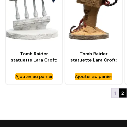
Tomb Raider
Tomb Raider
statuette Lara Croft:
statuette Lara Croft:
A Deal at the Opera
The Ruins of
– WETA WORKSHOP
Revelation – WETA
Ajouter au panier
Ajouter au panier
WORKSHOP
1
2