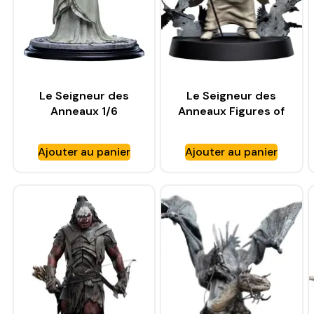
Le Seigneur des
Le Seigneur des
Anneaux 1/6
Anneaux Figures of
Coronation Arwen –
Fandom statuette
WETA WORKSHOP
PVC Saruman the
Ajouter au panier
Ajouter au panier
White – WETA