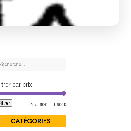
iltrer par prix
iltrer
Prix :
80€
—
1,800€
CATÉGORIES