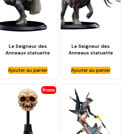
Le Seigneur des
Le Seigneur des
Anneaux statuette
Anneaux statuette
Legolas – WETA
Mumak in Battle –
WORKSHOP
WETA WORKSHOP
Ajouter au panier
Ajouter au panier
Promo