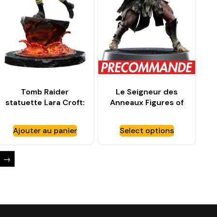
Tomb Raider
Le Seigneur des
statuette Lara Croft:
Anneaux Figures of
The Sanctuary of
Fandom statuette
Flame – WETA
PVC Lurtz – WETA
Ajouter au panier
Select options
WORKSHOP
WORKSHOP
→