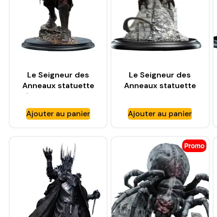
Le Seigneur des
Le Seigneur des
Anneaux statuette
Anneaux statuette
1/6 Lurtz, Hunter of
Fell Beast – WETA
Men (Classic Series)
WORKSHOP
Ajouter au panier
Ajouter au panier
– WETA WORKSHOP
Promo