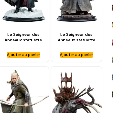
Le Seigneur des
Le Seigneur des
Anneaux statuette
Anneaux statuette
1/6 Boromir (Classic
1/6 Gandalf le Gris
Series) – WETA
(Classic Series) –
Ajouter au panier
Ajouter au panier
WORKSHOP
WETA WORKSHOP