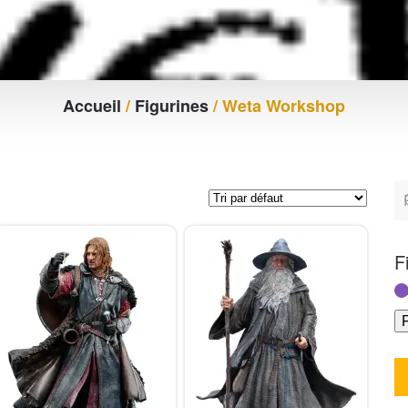
Accueil
/
Figurines
/ Weta Workshop
F
F