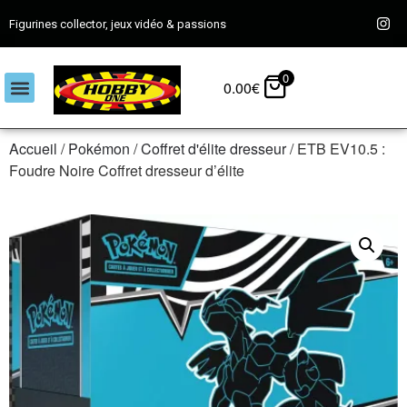
Figurines collector, jeux vidéo & passions
0
0.00
€
Accueil
/
Pokémon
/
Coffret d'élite dresseur
/ ETB EV10.5 :
Foudre Noire Coffret dresseur d’élite