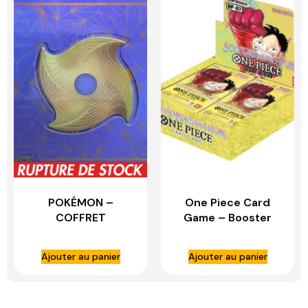
POKÉMON –
One Piece Card
COFFRET
Game – Booster
AMPHONOBI-EX
Anglais – OP07 –
500 Years in the
Ajouter au panier
Ajouter au panier
future