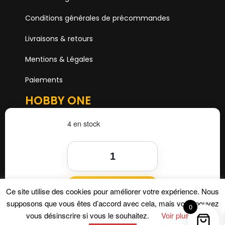
Conditions générales de précommandes
Livraisons & retours
Mentions & Légales
Paiements
HOBBY ONE
15 Boulevard Voltaire
75011 PARIS
4 en stock
Mail. hobby1shop@gmail.com
Tél. 01 402 11 402
NOUS SUIVRE
Ajouter au panier
Ce site utilise des cookies pour améliorer votre expérience. Nous
supposons que vous êtes d’accord avec cela, mais vous pouvez
0
vous désinscrire si vous le souhaitez.
Voir plus