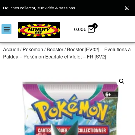
Figurines collector, jeux vidéo & passions
0
0.00
€
Accueil
/
Pokémon
/
Booster
/ Booster [EV02] – Evolutions à
Paldea – Pokémon Ecarlate et Violet – FR [SV2]