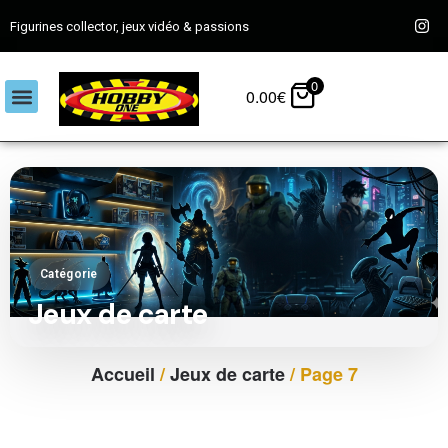
Figurines collector, jeux vidéo & passions
0
0.00
€
Catégorie
Jeux de carte
Accueil
/
Jeux de carte
/ Page 7