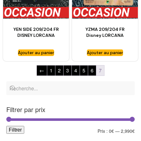
YEN SIDE 209/204 FR
YZMA 209/204 FR
DISNEY LORCANA
Disney LORCANA
Ajouter au panier
Ajouter au panier
←
1
2
3
4
5
6
7
Filtrer par prix
Filtrer
Prix :
0€
—
2,990€