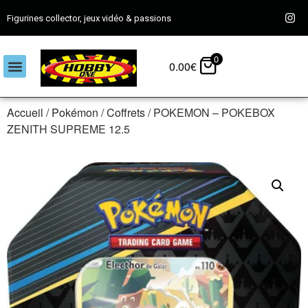
Figurines collector, jeux vidéo & passions
0
0.00
€
Accueil
/
Pokémon
/
Coffrets
/ POKEMON – POKEBOX
ZENITH SUPREME 12.5