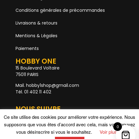
Conditions générales de précommandes
Livraisons & retours
Mentions & Légales
Paiements
HOBBY ONE
15 Boulevard Voltaire
75011 PARIS
Mail. hobby1shop@gmail.com
Tél. 01 402 11 402
NOUS SUIVRE
Ce site utilise des cookies pour améliorer votre expérience. Nous
supposons que vous êtes d’accord avec cela, mais vous pouvez
0
Rupture de stock
vous désinscrire si vous le souhaitez.
Voir plus