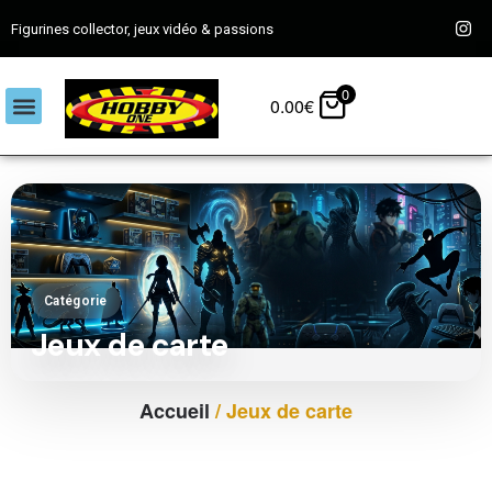
Figurines collector, jeux vidéo & passions
0
0.00
€
Catégorie
Jeux de carte
Accueil
/ Jeux de carte