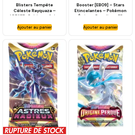
Blisters Tempête
Booster [EB09] – Stars
Céleste Rayquaza –
Etincelantes – Pokémon
ARTSET- Pokémon Soleil
Épée et Bouclier – FR
et Lune
[EB9]
Ajouter au panier
Ajouter au panier