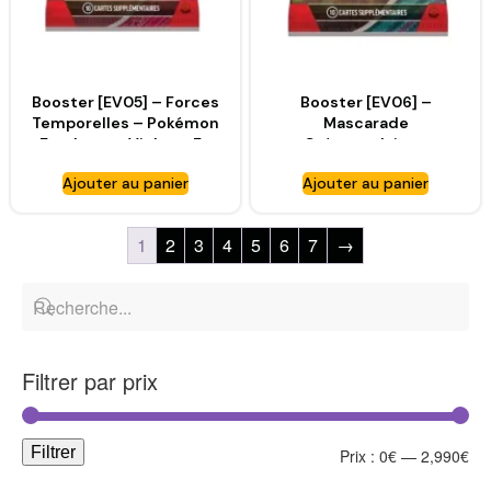
Booster [EV05] – Forces
Booster [EV06] –
Temporelles – Pokémon
Mascarade
Ecarlate et Violet – FR
Crépusculaire –
[SV5]
Pokémon Ecarlate et
Ajouter au panier
Ajouter au panier
Violet – FR [SV6]
1
2
3
4
5
6
7
→
Filtrer par prix
Filtrer
Prix :
0€
—
2,990€