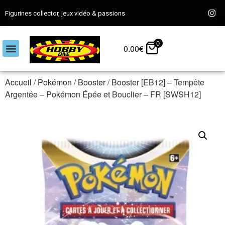
Figurines collector, jeux vidéo & passions
0
0.00
€
Accueil
/
Pokémon
/
Booster
/ Booster [EB12] – Tempête
Argentée – Pokémon Épée et Bouclier – FR [SWSH12]