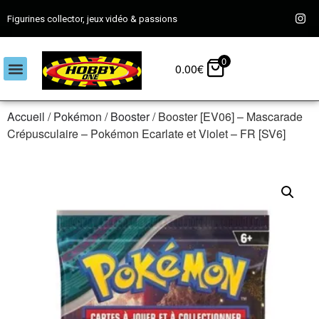
Figurines collector, jeux vidéo & passions
0
0.00
€
Accueil
/
Pokémon
/
Booster
/ Booster [EV06] – Mascarade
Crépusculaire – Pokémon Ecarlate et Violet – FR [SV6]