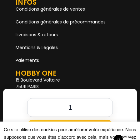
INFOS
Conditions générales de ventes
Conditions générales de précommandes
Livraisons & retours
Mentions & Légales
Paiements
HOBBY ONE
15 Boulevard Voltaire
75011 PARIS
Mail. hobby1shop@gmail.com
Tél. 01 402 11 402
NOUS SUIVRE
Ajouter au panier
Ce site utilise des cookies pour améliorer votre expérience. Nous
supposons que vous êtes d’accord avec cela, mais vous pouvez
0