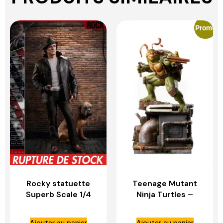
Promo
Rocky statuette
Teenage Mutant
Superb Scale 1/4
Ninja Turtles –
Rocky 1976 –
Michelangelo 1:10
BLITZWAY
Scale Statue – IRON
Ajouter au panier
Ajouter au panier