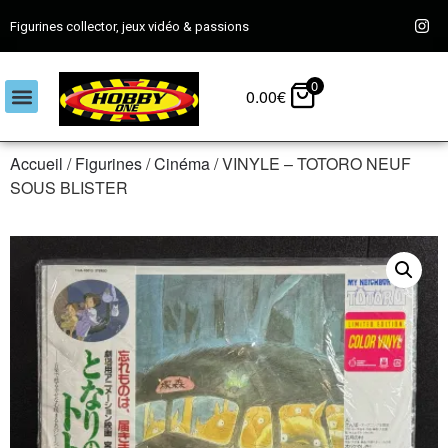
Figurines collector, jeux vidéo & passions
0
0.00
€
Accueil
/
Figurines
/
Cinéma
/ VINYLE – TOTORO NEUF
SOUS BLISTER