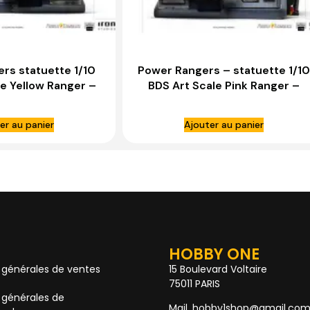
rs statuette 1/10
Power Rangers – statuette 1/10
le Yellow Ranger –
BDS Art Scale Pink Ranger –
N STUDIOS
IRON STUDIOS
er au panier
Ajouter au panier
HOBBY ONE
 générales de ventes
15 Boulevard Voltaire
75011 PARIS
 générales de
Mail. hobby1shop@gmail.co