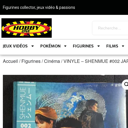
Figurines collector, jeux vidéo & passions
JEUX VIDÉOS
POKÉMON
FIGURINES
FILMS
Accueil
/
Figurines
/
Cinéma
/ VINYLE – SHENMUE #002 J