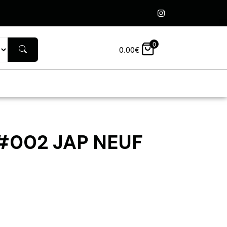
0
0.00
€
#002 JAP NEUF