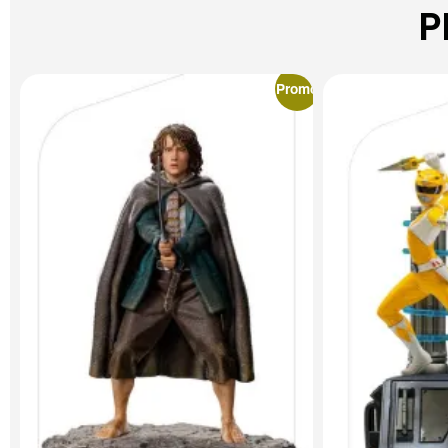
P
Promo