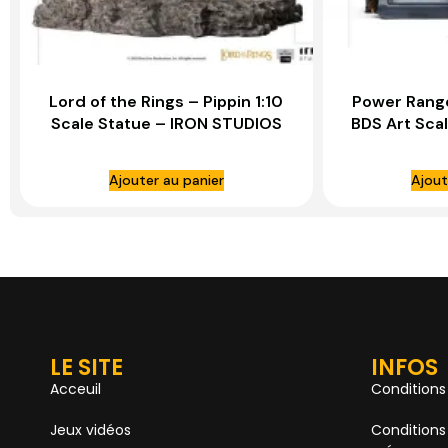
Lord of the Rings – Pippin 1:10
Power Range
Scale Statue – IRON STUDIOS
BDS Art Sca
IRO
Ajouter au panier
Ajout
LE SITE
INFOS
Acceuil
Conditions
Jeux vidéos
Conditions