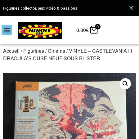
Figurines collector, jeux vidéo & passions
0
0.00
€
Accueil
/
Figurines
/
Cinéma
/ VINYLE – CASTLEVANIA III
DRACULA’S CUSE NEUF SOUS BLISTER