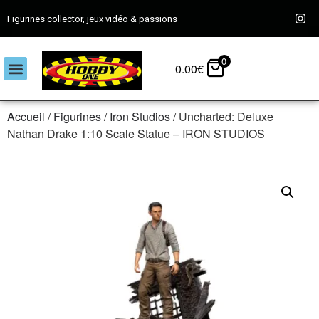
Figurines collector, jeux vidéo & passions
0
0.00
€
Accueil
/
Figurines
/
Iron Studios
/ Uncharted: Deluxe
Nathan Drake 1:10 Scale Statue – IRON STUDIOS