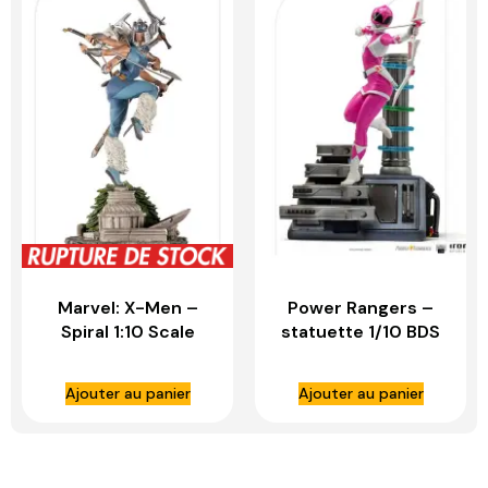
Marvel: X-Men –
Power Rangers –
Spiral 1:10 Scale
statuette 1/10 BDS
Statue – IRON
Art Scale Pink
STUDIOS
Ranger – IRON
Ajouter au panier
Ajouter au panier
STUDIOS