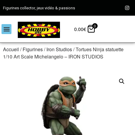
Figurines collector, jeux vidéo & passions
0
0.00
€
Accueil
/
Figurines
/
Iron Studios
/ Tortues Ninja statuette
1/10 Art Scale Michelangelo – IRON STUDIOS