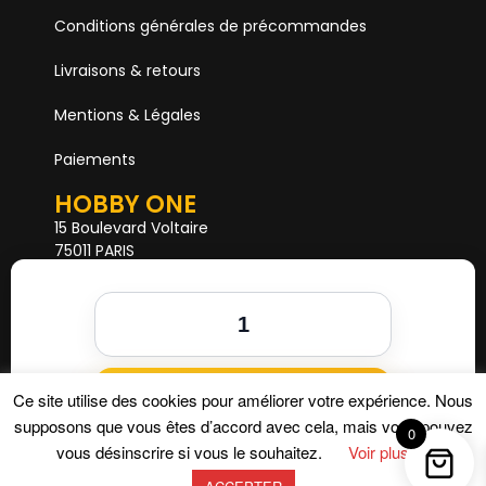
Conditions générales de précommandes
Livraisons & retours
Mentions & Légales
Paiements
HOBBY ONE
15 Boulevard Voltaire
75011 PARIS
Mail. hobby1shop@gmail.com
Tél. 01 402 11 402
NOUS SUIVRE
Ajouter au panier
Ce site utilise des cookies pour améliorer votre expérience. Nous
supposons que vous êtes d’accord avec cela, mais vous pouvez
0
vous désinscrire si vous le souhaitez.
Voir plus