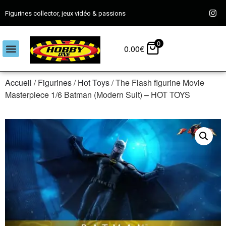
Figurines collector, jeux vidéo & passions
0
0.00
€
Accueil
/
Figurines
/
Hot Toys
/ The Flash figurine Movie
Masterpiece 1/6 Batman (Modern Suit) – HOT TOYS