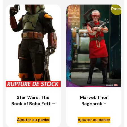
Promo
Star Wars: The
Marvel: Thor
Book of Boba Fett –
Ragnarok –
Boba Fett 1:4 Scale
Exclusive Stan Lee
Figure – HOT TOYS
1:6 Scale Figure –
Ajouter au panier
Ajouter au panier
HOT TOYS