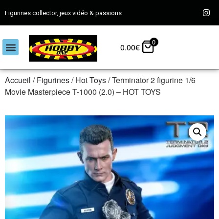
Figurines collector, jeux vidéo & passions
0
0.00
€
Accueil
/
Figurines
/
Hot Toys
/ Terminator 2 figurine 1/6
Movie Masterpiece T-1000 (2.0) – HOT TOYS