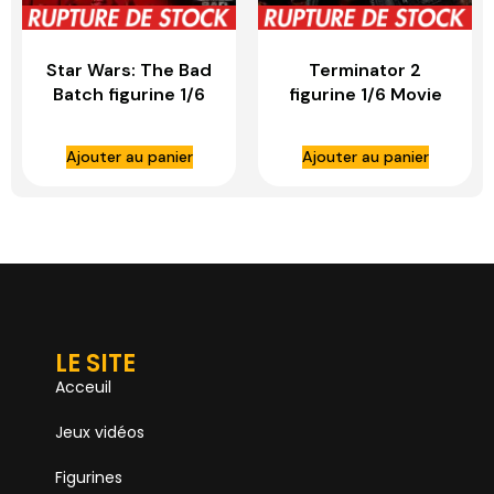
Star Wars: The Bad
Terminator 2
Batch figurine 1/6
figurine 1/6 Movie
Clone Commando –
Masterpiece T-800
HOT TOYS
Battle Damaged
Ajouter au panier
Ajouter au panier
Version 2.0 – HOT
TOYS
LE SITE
Acceuil
Jeux vidéos
Figurines