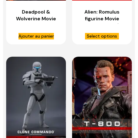
Deadpool &
Alien: Romulus
Wolverine Movie
figurine Movie
Masterpiece
Masterpiece 1/6
figurine 1/6 Human
Scorched
Ajouter au panier
Select options
Torch – HOT TOYS
Xenomorph – HOT
TOYS