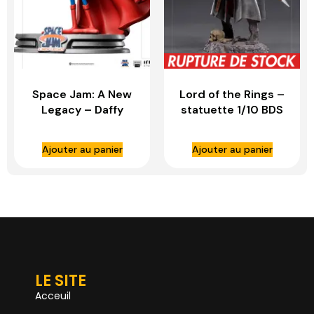
Space Jam: A New
Lord of the Rings –
Legacy – Daffy
statuette 1/10 BDS
Duck Superman 1:10
Art Scale Boromir –
Scale Statue – IRON
IRON STUDIOS
Ajouter au panier
Ajouter au panier
STUDIOS
LE SITE
Acceuil