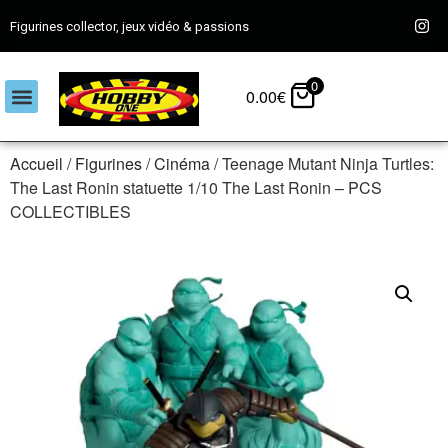
Figurines collector, jeux vidéo & passions
0
0.00
€
Accueil
/
Figurines
/
Cinéma
/ Teenage Mutant Ninja Turtles:
The Last Ronin statuette 1/10 The Last Ronin – PCS
COLLECTIBLES