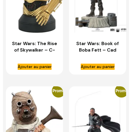
Star Wars: The Rise
Star Wars: Book of
of Skywalker – C-
Boba Fett – Cad
3PO and Babu Frik
Bane 1:10 Scale
1:6 Scale Bust –
Statue – IRON
Ajouter au panier
Ajouter au panier
DIAMOND DIRECT
STUDIOS
Promo
Promo