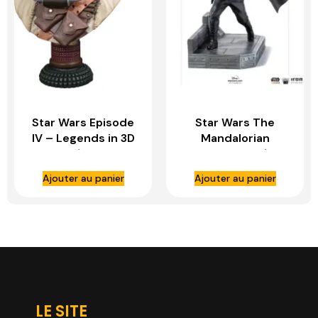
Star Wars Episode
Star Wars The
IV – Legends in 3D
Mandalorian
buste 1/2 Tusken
statuette – 1/10
Raider – GENTLE
BDS Art Scale Moff
Ajouter au panier
Ajouter au panier
GIANT
Gideon – IRON
STUDIOS
LE SITE