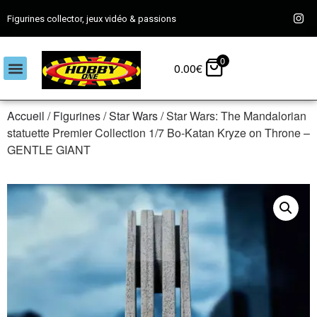
Figurines collector, jeux vidéo & passions
0
0.00
€
Accueil
/
Figurines
/
Star Wars
/ Star Wars: The Mandalorian
statuette Premier Collection 1/7 Bo-Katan Kryze on Throne –
GENTLE GIANT