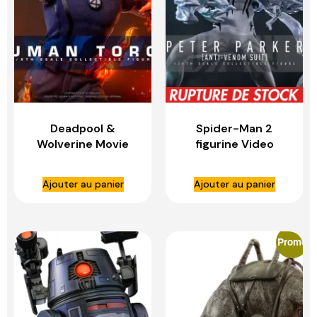
Deadpool &
Spider-Man 2
Wolverine Movie
figurine Video
Masterpiece
Game Masterpiece
figurine 1/6 Human
1/6 Peter Parker
Ajouter au panier
Ajouter au panier
Torch – HOT TOYS
(Anti-Venom Suit)
– HOT TOYS
Promo