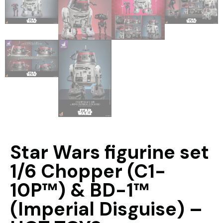
Star Wars figurine set
1/6 Chopper (C1-
10P™) & BD-1™
(Imperial Disguise) –