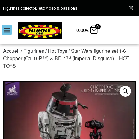
Figurines collector, jeux vidéo & passions
0
0.00
€
Accueil
/
Figurines
/
Hot Toys
/ Star Wars figurine set 1/6
Chopper (C1-10P™) & BD-1™ (Imperial Disguise) – HOT
TOYS