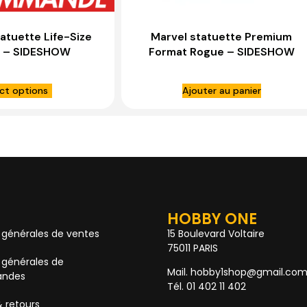
tuette Life-Size
Marvel statuette Premium
u – SIDESHOW
Format Rogue – SIDESHOW
LECTIBLES
COLLECTIBLES
ct options
Ajouter au panier
HOBBY ONE
 générales de ventes
15 Boulevard Voltaire
75011 PARIS
 générales de
Mail. hobby1shop@gmail.co
ndes
Tél. 01 402 11 402
& retours