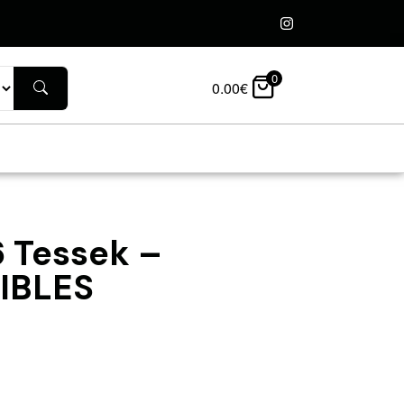
0
0.00
€
6 Tessek –
IBLES