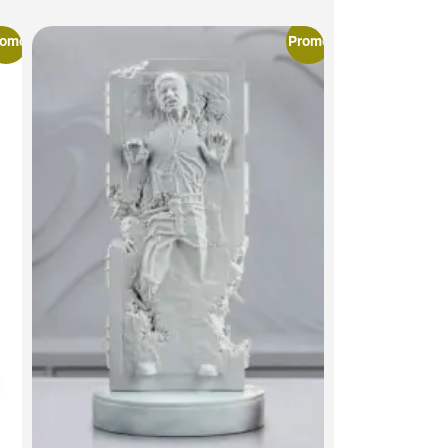
romo
Promo