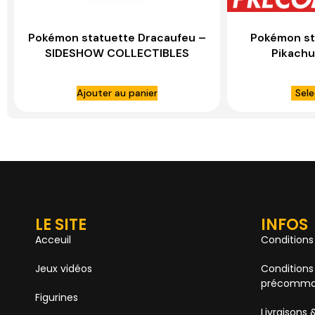
Pokémon statuette Dracaufeu –
Pokémon sta
SIDESHOW COLLECTIBLES
Pikach
COL
Ajouter au panier
Sele
LE SITE
INFOS
Acceuil
Conditions
Jeux vidéos
Conditions
précomma
Figurines
Livraisons 