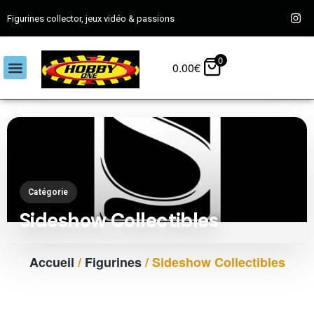
Figurines collector, jeux vidéo & passions
0
0.00
€
Catégorie
Sideshow Collectibles
Accueil
/
Figurines
/ Sideshow Collectibles