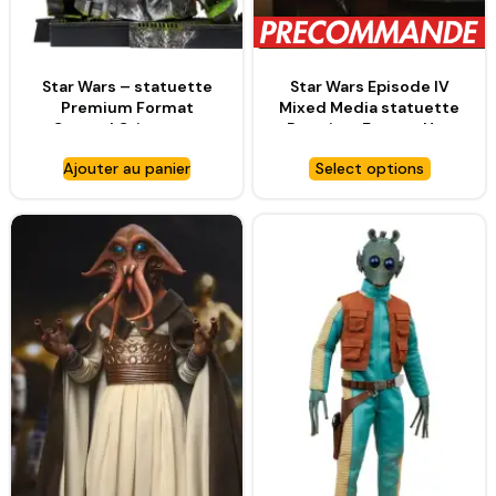
Star Wars – statuette
Star Wars Episode IV
Premium Format
Mixed Media statuette
General Grievous –
Premium Format Han
SIDESHOW
Solo: Sorry About the
Ajouter au panier
Select options
Mess – SIDESHOW
COLLECTIBLES