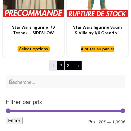
Star Wars figurine 1/6
Star Wars figurine Scum
Tessek – SIDESHOW
& Villainy 1/6 Greedo –
COLLECTIBLES
SIDESHOW
COLLECTIBLES
Select options
Ajouter au panier
1
2
3
→
Filtrer par prix
Filtrer
Prix :
20€
—
1,990€