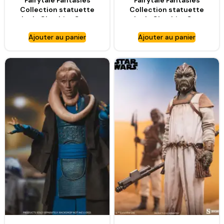
Fairytale Fantasies
Fairytale Fantasies
Collection statuette
Collection statuette
Lady Cheshire Cat –
Lady Cheshire Cat
SIDESHOW
(Deluxe Edition) –
Ajouter au panier
Ajouter au panier
COLLECTIBLES
SIDESHOW
COLLECTIBLES