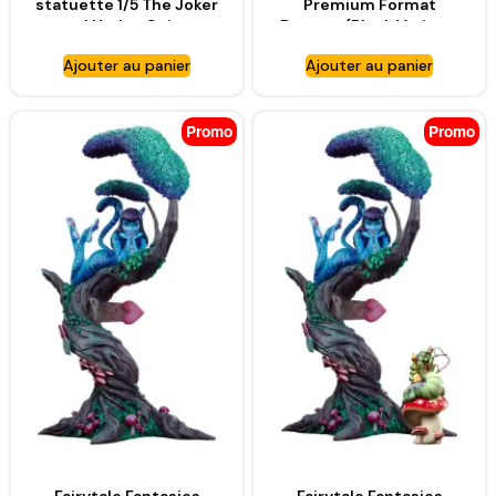
statuette 1/5 The Joker
Premium Format
and Harley Quinn:
Batman (Black Variant)
Lawless Love –
Sideshow Exclusive –
Ajouter au panier
Ajouter au panier
SIDESHOW
SIDESHOW
COLLECTIBLES
COLLECTIBLES
Promo
Promo