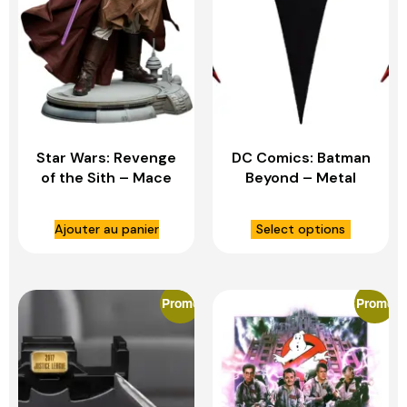
Star Wars: Revenge
DC Comics: Batman
of the Sith – Mace
Beyond – Metal
Windu Premium 1:4
Batarang Replica –
Scale Statue –
IKON DESIGN
Ajouter au panier
Select options
SIDESHOW TOYS
STUDIO
Promo
Promo