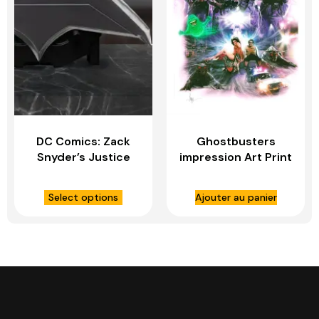
DC Comics: Zack
Ghostbusters
Snyder’s Justice
impression Art Print
League – Justice
Ghostbusters –
League Metal
non encadrée –
Select options
Ajouter au panier
Batarang Replica –
SIDESHOW TOYS
IKON DESIGN
STUDIO