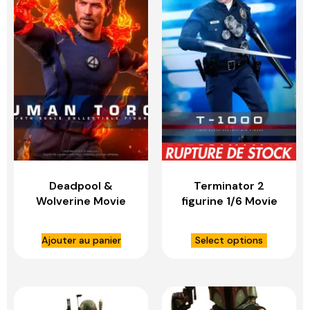
Deadpool &
Terminator 2
Wolverine Movie
figurine 1/6 Movie
Masterpiece
Masterpiece T-
figurine 1/6 Human
1000 (2.0) – HOT
Ajouter au panier
Select options
Torch – HOT TOYS
TOYS