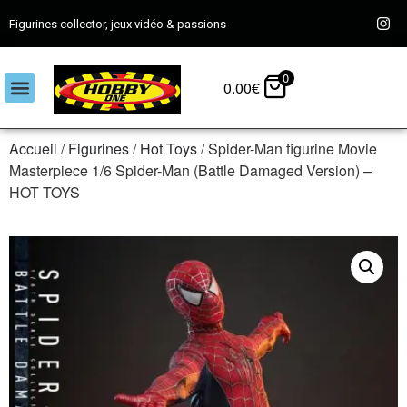
Figurines collector, jeux vidéo & passions
0
0.00
€
Accueil
/
Figurines
/
Hot Toys
/ Spider-Man figurine Movie
Masterpiece 1/6 Spider-Man (Battle Damaged Version) –
HOT TOYS