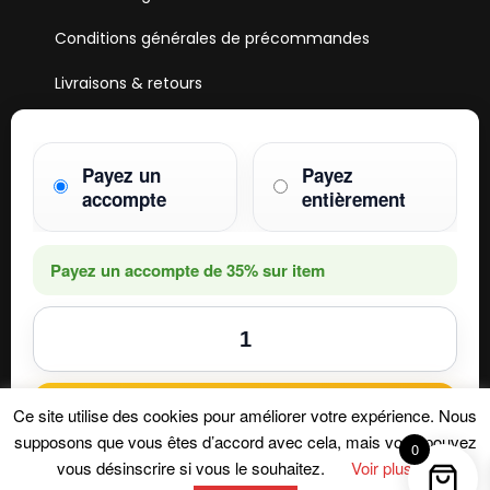
Conditions générales de précommandes
Livraisons & retours
Mentions & Légales
Payez un
Payez
Paiements
accompte
entièrement
HOBBY ONE
15 Boulevard Voltaire
75011 PARIS
Payez un accompte de
35%
sur item
Mail. hobby1shop@gmail.com
Tél. 01 402 11 402
NOUS SUIVRE
Ajouter au panier
Ce site utilise des cookies pour améliorer votre expérience. Nous
supposons que vous êtes d’accord avec cela, mais vous pouvez
0
vous désinscrire si vous le souhaitez.
Voir plus