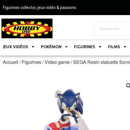
Figurines collector, jeux vidéo & passions
JEUX VIDÉOS
POKÉMON
FIGURINES
FILMS
Accueil
/
Figurines
/
Video game
/ SEGA Resin statuette Son