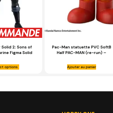
 Solid 2: Sons of
Pac-Man statuette PVC SoftB
urine Figma Solid
Half PAC-MAN (re-run) –
2 Ver. Updated
BELLFINE
– MAX FACTORY
ct options
Ajouter au panier