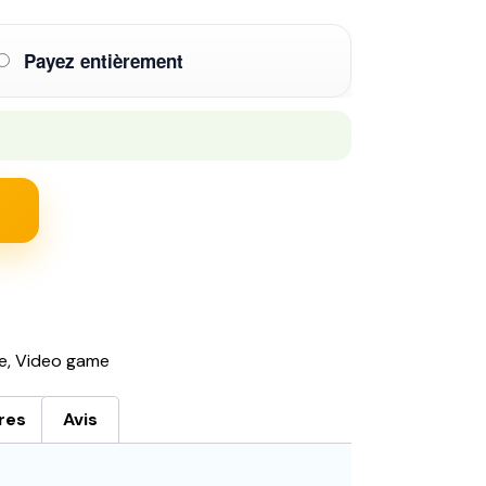
Payez entièrement
e
,
Video game
res
Avis