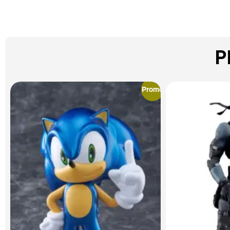
P
Promo