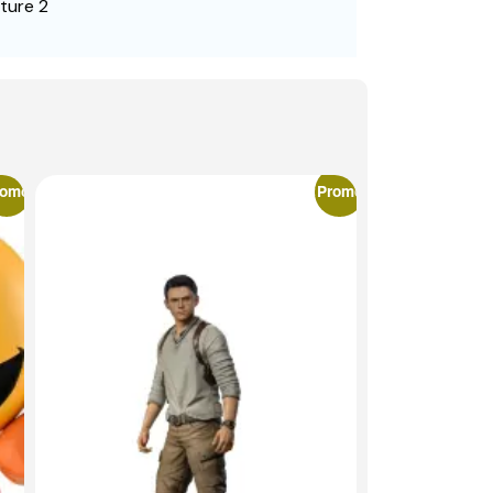
ture 2
romo
Promo