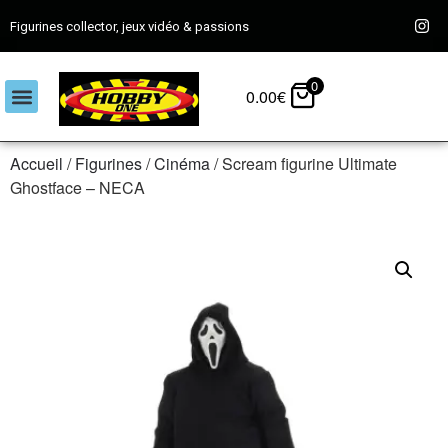
Figurines collector, jeux vidéo & passions
0
0.00
€
Accueil
/
Figurines
/
Cinéma
/ Scream figurine Ultimate
Ghostface – NECA