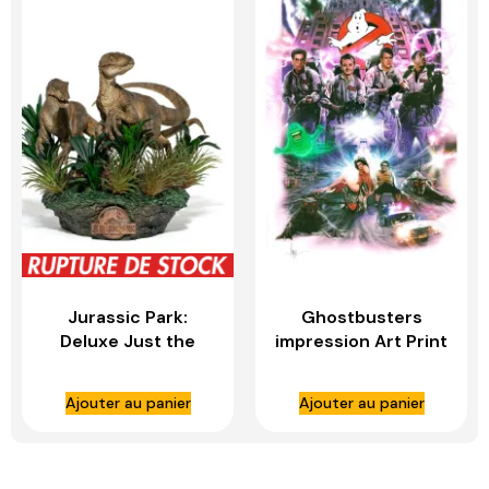
Jurassic Park:
Ghostbusters
Deluxe Just the
impression Art Print
Two Raptors 1:10
Ghostbusters –
Scale Statue – IRON
non encadrée –
Ajouter au panier
Ajouter au panier
STUDIOS
SIDESHOW TOYS