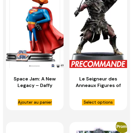
Space Jam: A New
Le Seigneur des
Legacy – Daffy
Anneaux Figures of
Duck Superman 1:10
Fandom statuette
Scale Statue – IRON
PVC Lurtz – WETA
Ajouter au panier
Select options
STUDIOS
WORKSHOP
Promo