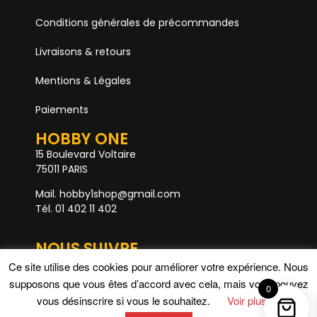
Conditions générales de précommandes
Livraisons & retours
Mentions & Légales
Paiements
HOBBY ONE
15 Boulevard Voltaire
75011 PARIS
Mail. hobby1shop@gmail.com
Tél. 01 402 11 402
NOUS SUIVRE
Ce site utilise des cookies pour améliorer votre expérience. Nous
supposons que vous êtes d’accord avec cela, mais vous pouvez
0
Rupture de stock
vous désinscrire si vous le souhaitez.
Voir plus