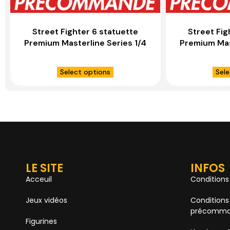
Street Fighter 6 statuette
Street Fig
Premium Masterline Series 1/4
Premium Mas
Marisa Ultimate Version – PRIME
Marisa – 
1 STUDIO
Select options
Sele
LE SITE
INFOS
Acceuil
Conditions
Jeux vidéos
Conditions
précomma
Figurines