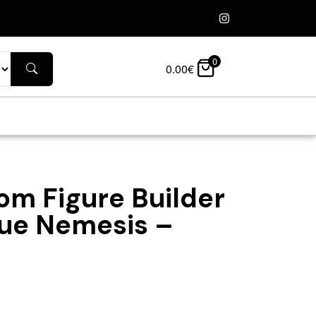
0
0.00
€
om Figure Builder
tue Nemesis –