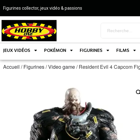
Figurines collector, jeux vidéo & passions
JEUX VIDÉOS
POKÉMON
FIGURINES
FILMS
Accueil
/
Figurines
/
Video game
/ Resident Evil 4 Capcom F