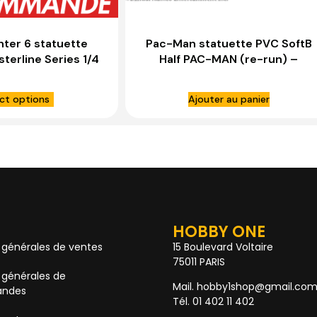
hter 6 statuette
Pac-Man statuette PVC SoftB
terline Series 1/4
Half PAC-MAN (re-run) –
PRIME 1 STUDIO
BELLFINE
ct options
Ajouter au panier
HOBBY ONE
 générales de ventes
15 Boulevard Voltaire
75011 PARIS
 générales de
Mail. hobby1shop@gmail.co
ndes
Tél. 01 402 11 402