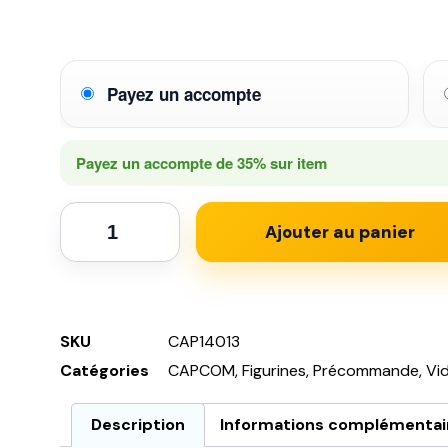
Payez un accompte
Payez un accompte de
35%
sur item
Ajouter au panier
SKU
CAP14013
Catégories
CAPCOM
,
Figurines
,
Précommande
,
Vi
Description
Informations complémentai