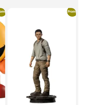
romo
Promo