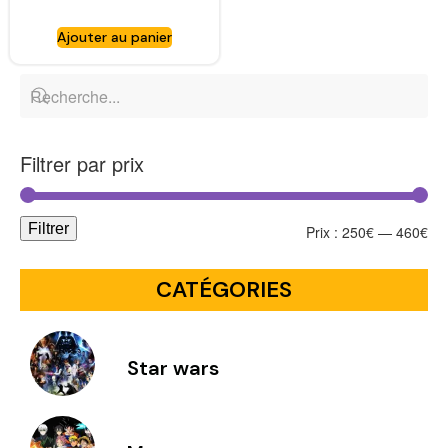
Bunny Version –
CAPCOM
Ajouter au panier
Filtrer par prix
Filtrer
Prix :
250€
—
460€
CATÉGORIES
Star wars