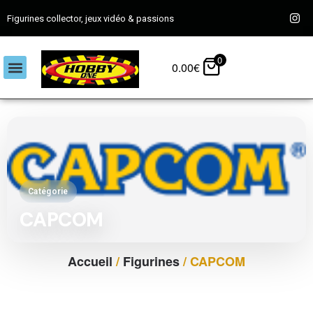
Figurines collector, jeux vidéo & passions
0
0.00
€
Catégorie
CAPCOM
Accueil
/
Figurines
/ CAPCOM