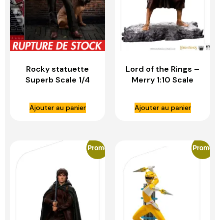
Rocky statuette
Lord of the Rings –
Superb Scale 1/4
Merry 1:10 Scale
Rocky 1976 –
Statue – IRON
BLITZWAY
STUDIOS
Ajouter au panier
Ajouter au panier
Promo
Promo