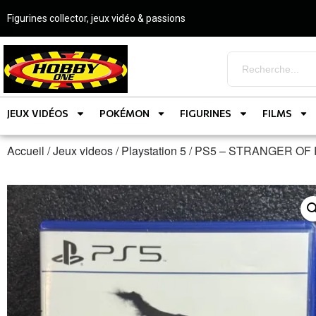
Figurines collector, jeux vidéo & passions
JEUX VIDÉOS
POKÉMON
FIGURINES
FILMS
Accueil
/
Jeux videos
/
Playstation 5
/ PS5 – STRANGER OF