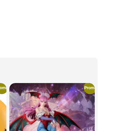
romo
Promo