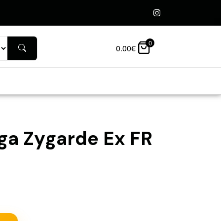
0
0.00
€
ga Zygarde Ex FR