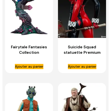
Fairytale Fantasies
Suicide Squad
Collection
statuette Premium
statuette Lady
Format Harley
Cheshire Cat –
Quinn – SIDESHOW
Ajouter au panier
Ajouter au panier
SIDESHOW
COLLECTIBLES
COLLECTIBLES