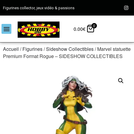
Figurines collector, jeux vidéo & passions
0
0.00
€
Accueil
/
Figurines
/
Sideshow Collectibles
/ Marvel statuette
Premium Format Rogue – SIDESHOW COLLECTIBLES