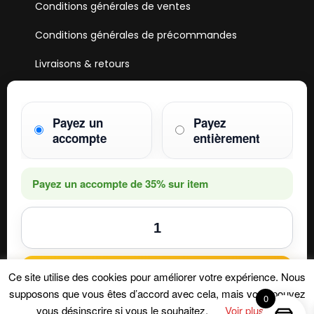
Conditions générales de ventes
Conditions générales de précommandes
Livraisons & retours
Mentions & Légales
Paiements
Payez un
Payez
accompte
entièrement
HOBBY ONE
15 Boulevard Voltaire
75011 PARIS
Payez un accompte de
35%
sur item
Mail. hobby1shop@gmail.com
Tél. 01 402 11 402
NOUS SUIVRE
Ajouter au panier
Ce site utilise des cookies pour améliorer votre expérience. Nous
supposons que vous êtes d’accord avec cela, mais vous pouvez
0
vous désinscrire si vous le souhaitez.
Voir plus