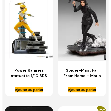
Power Rangers
Spider-Man : Far
statuette 1/10 BDS
From Home – Maria
Art Scale Yellow
Hill – IRON STUDIOS
Ranger – IRON
Ajouter au panier
Ajouter au panier
STUDIOS
Promo