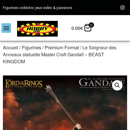
Figurines collector, jeux vidéo & passions
0
0.00
€
Accueil
/
Figurines
/
Premium Format
/ Le Seigneur des
Anneaux statuette Master Craft Gandalf – BEAST
KINGDOM