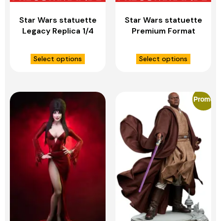
Star Wars statuette
Star Wars statuette
Legacy Replica 1/4
Premium Format
Obi-Wan
Luke Skywalker &
Signatures – IRON
X-Wing: Red Five,
Select options
Select options
STUDIOS
Standing By –
SIDESHOW
COLLECTIBLES
Promo