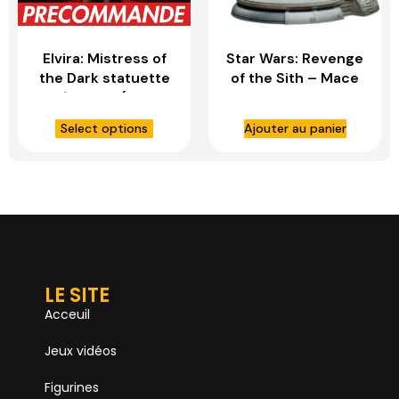
Elvira: Mistress of
Star Wars: Revenge
the Dark statuette
of the Sith – Mace
1/4 Elvira (Red
Windu Premium 1:4
Glitter Dress) –
Scale Statue –
Select options
Ajouter au panier
TWEETERHEAD
SIDESHOW TOYS
LE SITE
Acceuil
Jeux vidéos
Figurines