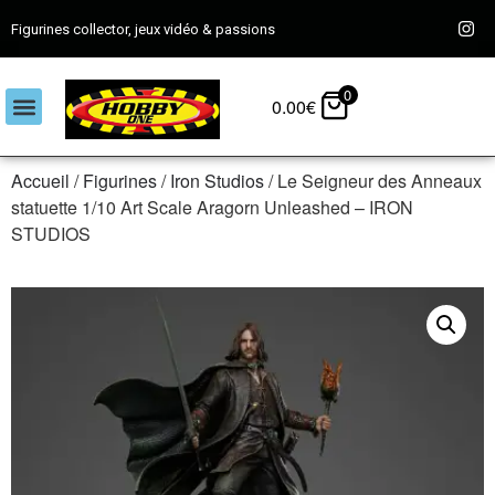
Figurines collector, jeux vidéo & passions
0
0.00
€
Accueil
/
Figurines
/
Iron Studios
/ Le Seigneur des Anneaux
statuette 1/10 Art Scale Aragorn Unleashed – IRON
STUDIOS