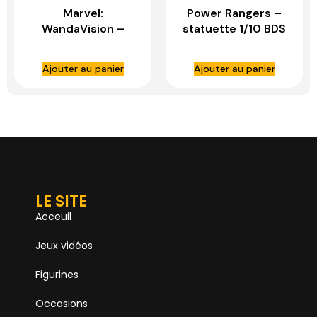
Marvel:
Power Rangers –
WandaVision –
statuette 1/10 BDS
Vision Halloween
Art Scale Pink
Version 1:10 Scale
Ranger – IRON
Ajouter au panier
Ajouter au panier
Statue – IRON
STUDIOS
STUDIOS
LE SITE
Acceuil
Jeux vidéos
Figurines
Occasions