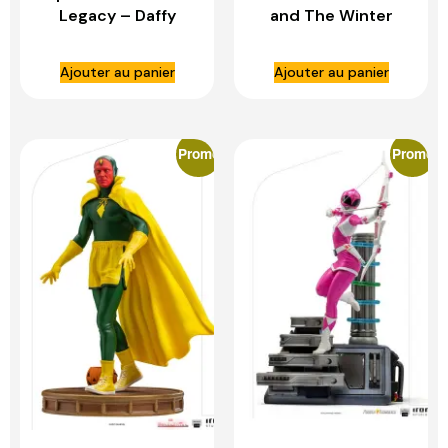
Legacy – Daffy
and The Winter
Duck Superman 1:10
Soldier – John
Scale Statue – IRON
Walker (U.S Agent)
Ajouter au panier
Ajouter au panier
STUDIOS
1:10 Scale Statue –
IRON STUDIOS
Promo
Promo