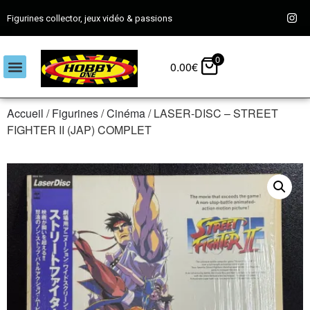
Figurines collector, jeux vidéo & passions
0
0.00
€
Accueil
/
Figurines
/
Cinéma
/ LASER-DISC – STREET
FIGHTER II (JAP) COMPLET