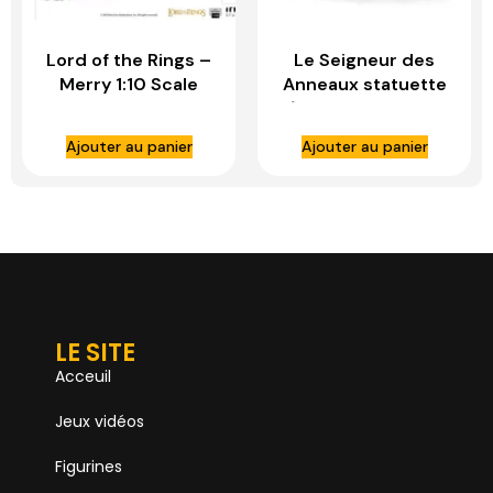
Lord of the Rings –
Le Seigneur des
Merry 1:10 Scale
Anneaux statuette
Statue – IRON
1/10 Deluxe BDS Art
STUDIOS
Scale Cave Troll –
Ajouter au panier
Ajouter au panier
IRON STUDIOS
LE SITE
Acceuil
Jeux vidéos
Figurines