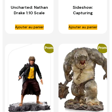
Uncharted: Nathan
Sideshow:
Drake 1:10 Scale
Capturing
Statue – IRON
Archetypes Volume
STUDIOS
4 Book – SIDESHOW
Ajouter au panier
Ajouter au panier
TOYS
Promo
Promo