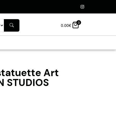
0
0.00
€
statuette Art
ON STUDIOS