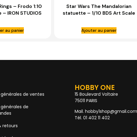
Rings – Frodo 1:10
Star Wars The Mandalorian
e – IRON STUDIOS
statuette – 1/10 BDS Art Scale
Moff Gideon – IRON STUDIOS
er au panier
Ajouter au panier
HOBBY ONE
 générales de ventes
15 Boulevard Voltaire
75011 PARIS
 générales de
Mail. hobby1shop@gmail.co
ndes
Tél. 01 402 11 402
& retours