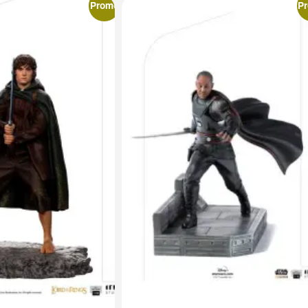
Promo
P