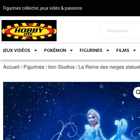
Figurines collector, jeux vidéo & passions
JEUX VIDÉOS
POKÉMON
FIGURINES
FILMS
Accueil
/
Figurines
/
Iron Studios
/ La Reine des neiges statu