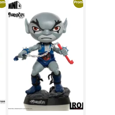
romo
Promo