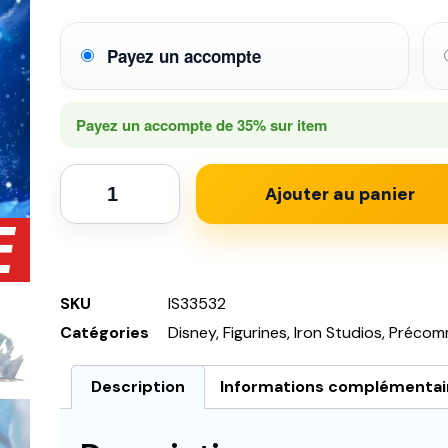
Payez un accompte
Payez un accompte de
35%
sur item
Ajouter au panier
SKU
IS33532
Catégories
Disney
,
Figurines
,
Iron Studios
,
Précom
Description
Informations complémentai