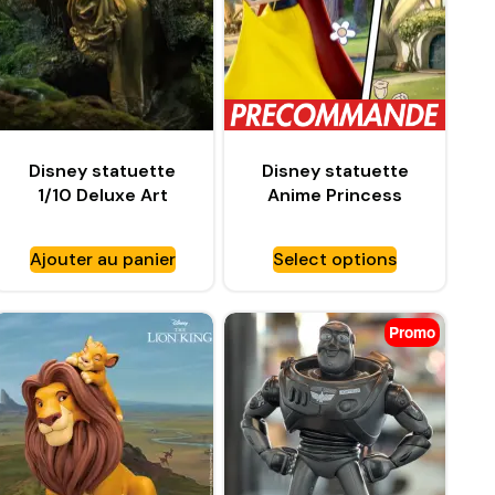
Disney statuette
Disney statuette
1/10 Deluxe Art
Anime Princess
Scale Blanche-Neige
Scale Blanche-Neige
– IRON STUDIOS
– IRON STUDIOS
Ajouter au panier
Select options
Promo