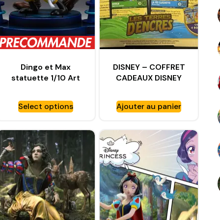
Dingo et Max
DISNEY – COFFRET
statuette 1/10 Art
CADEAUX DISNEY
Scale Goofy and
LES TERRES
Max – IRON STUDIOS
D’ENCRES LORCANA
Select options
Ajouter au panier
2024