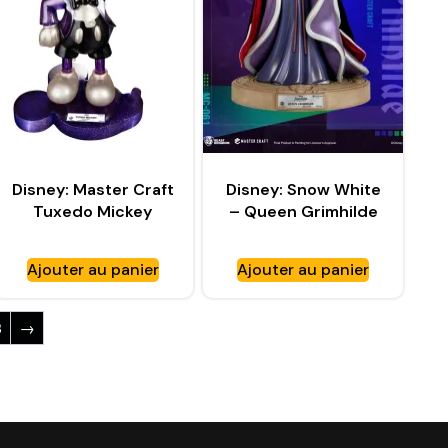
Disney: Master Craft
Disney: Snow White
Tuxedo Mickey
– Queen Grimhilde
Starry Night Version
Master Craft Statue
Statue – BEAST
– BEAST KINGDOM
Ajouter au panier
Ajouter au panier
KINGDOM
3
→