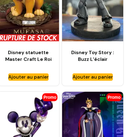
Disney statuette
Disney Toy Story :
Master Craft Le Roi
Buzz L’éclair
Lion Mufasa – BEAST
Mastercraft
KINGDOM
Spéciale Édition –
Ajouter au panier
Ajouter au panier
BEAST KINGDOM
Promo
Promo