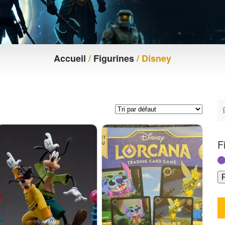
Accueil
/
Figurines
/ Disney
F
F