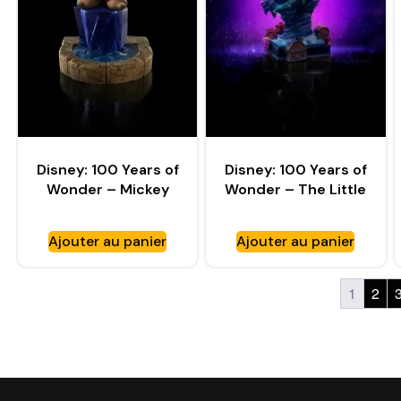
Disney: 100 Years of
Disney: 100 Years of
Wonder – Mickey
Wonder – The Little
Fantasia 1:10 Scale
Mermaid 1:10 Scale
Statue – IRON
Statue – IRON
Ajouter au panier
Ajouter au panier
STUDIOS
STUDIOS
1
2