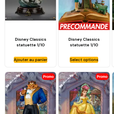
Disney Classics
Disney Classics
statuette 1/10
statuette 1/10
Deluxe Art Scale
Deluxe Art Scale
Vintage Collection
Winnie the Pooh and
Ajouter au panier
Select options
Sorcerer Mickey –
Friends (100th
IRON STUDIOS
Anniversary) – IRON
STUDIOS
Promo
Promo