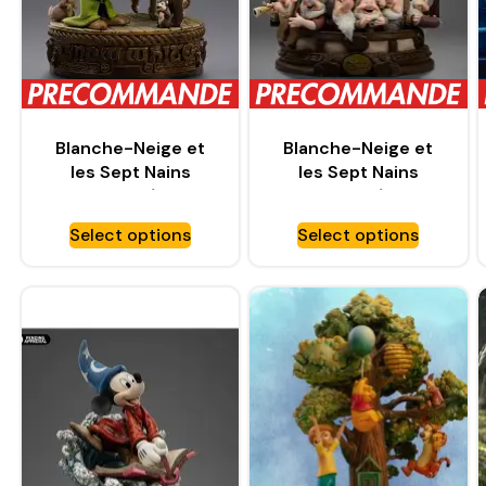
Blanche-Neige et
Blanche-Neige et
les Sept Nains
les Sept Nains
statuette 1/10 Art
statuette 1/10 Art
Scale Snow White
Scale Snow White
Select options
Select options
and Dopey – IRON
and Dopey Deluxe
STUDIOS
Edition – IRON
STUDIOS