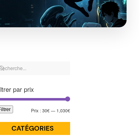
iltrer par prix
iltrer
Prix :
30€
—
1,030€
CATÉGORIES