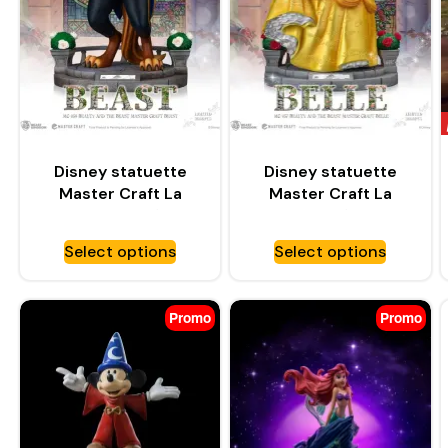
Disney statuette
Disney statuette
Master Craft La
Master Craft La
Belle et la Bête
Belle et la Bête Belle
Beast – BEAST
– BEAST KINGDOM
Select options
Select options
KINGDOM
Promo
Promo