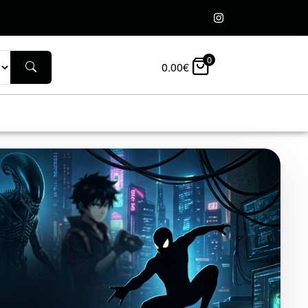
0
0.00
€