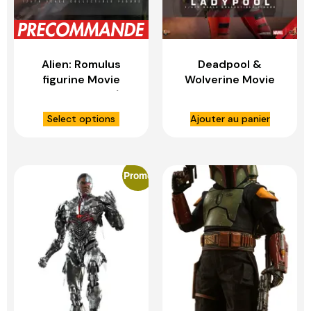
Alien: Romulus
Deadpool &
figurine Movie
Wolverine Movie
Masterpiece 1/6
Masterpiece
Rain Carradine –
figurine 1/6
Select options
Ajouter au panier
HOT TOYS
Ladypool – HOT
TOYS
Promo