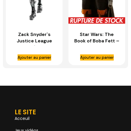
Zack Snyder`s
Star Wars: The
Justice League
Book of Boba Fett –
figurine 1/6 Cyborg
Boba Fett 1:4 Scale
– HOT TOYS
Figure – HOT TOYS
Ajouter au panier
Ajouter au panier
LE SITE
Acceuil
Jeux vidéos