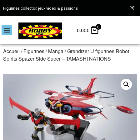
Figurines collector, jeux vidéo & passions
0
0.00
€
Accueil
/
Figurines
/
Manga
/ Grendizer U figurines Robot
Spirits Spazer Side Super – TAMASHI NATIONS