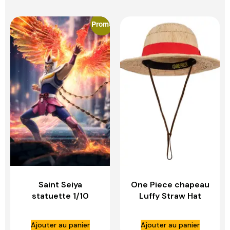
Promo
Saint Seiya
One Piece chapeau
statuette 1/10
Luffy Straw Hat
Deluxe Art Scale
Collector Edition –
Phoenix Ikki – IRON
CINEREPLICAS
Ajouter au panier
Ajouter au panier
STUDIOS