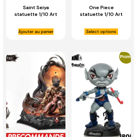
Saint Seiya
One Piece
statuette 1/10 Art
statuette 1/10 Art
Scale Aries Mu
Scale Luffy – IRON
Deluxe – IRON
STUDIOS
Ajouter au panier
Select options
STUDIOS
Promo