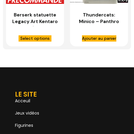
Berserk statuette
Thundercats:
Legacy Art Kentaro
Minico – Panthro
Miura 1/4 Guts &
PVC Statue – IRON
Casca Bonus
STUDIOS
Select options
Ajouter au panier
Version – PRIME 1
STUDIO
LE SITE
Acceuil
Jeux vidéos
Figurines