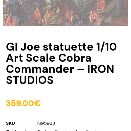
GI Joe statuette 1/10
Art Scale Cobra
Commander – IRON
STUDIOS
359.00
€
SKU
IS95933