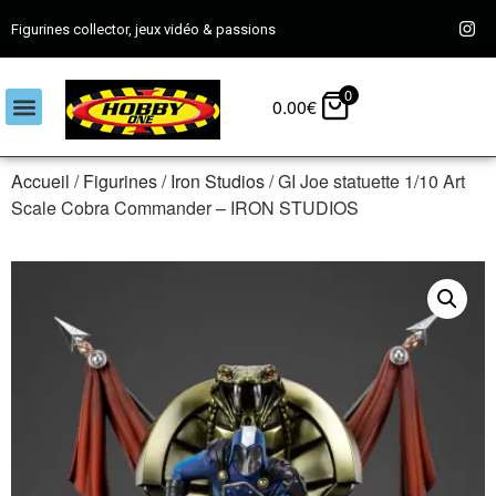
Figurines collector, jeux vidéo & passions
0
0.00
€
Accueil
/
Figurines
/
Iron Studios
/ GI Joe statuette 1/10 Art
Scale Cobra Commander – IRON STUDIOS