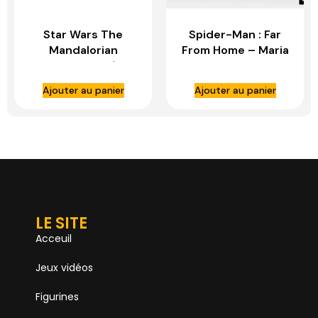
Star Wars The
Spider-Man : Far
Mandalorian
From Home – Maria
statuette – 1/10
Hill – IRON STUDIOS
BDS Art Scale Moff
Ajouter au panier
Ajouter au panier
Gideon – IRON
STUDIOS
LE SITE
Acceuil
Jeux vidéos
Figurines