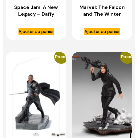
Space Jam: A New
Marvel: The Falcon
Legacy – Daffy
and The Winter
Duck Superman 1:10
Soldier – John
Scale Statue – IRON
Walker (U.S Agent)
Ajouter au panier
Ajouter au panier
STUDIOS
1:10 Scale Statue –
IRON STUDIOS
Promo
Promo