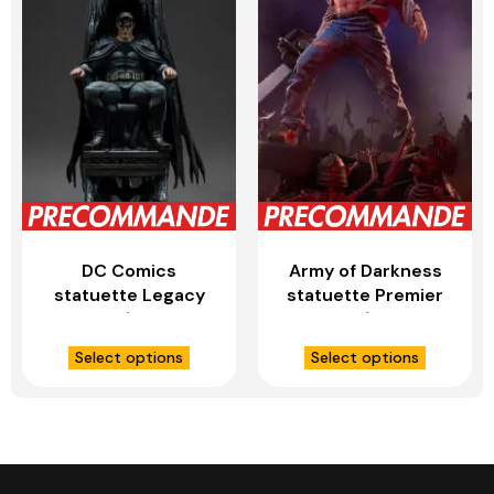
DC Comics
Army of Darkness
statuette Legacy
statuette Premier
Replica 1/4 Batman
Series 1/4 Ash –
and Bruce Wayne –
PCS COLLECTIBLES
Select options
Select options
IRON STUDIOS