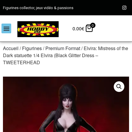
Figurines collector, jeux vidéo & passions
0
0.00
€
Accueil
/
Figurines
/
Premium Format
/ Elvira: Mistress of the
Dark statuette 1/4 Elvira (Black Glitter Dress –
TWEETERHEAD