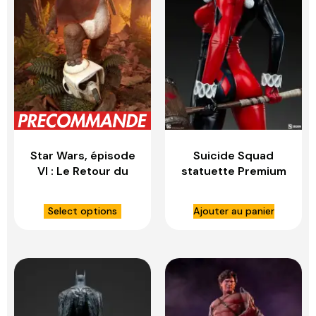
Star Wars, épisode
Suicide Squad
VI : Le Retour du
statuette Premium
Jedi statuette
Format Harley
Premium Format
Quinn – SIDESHOW
Select options
Ajouter au panier
Wicket – SIDESHOW
COLLECTIBLES
COLLECTIBLES