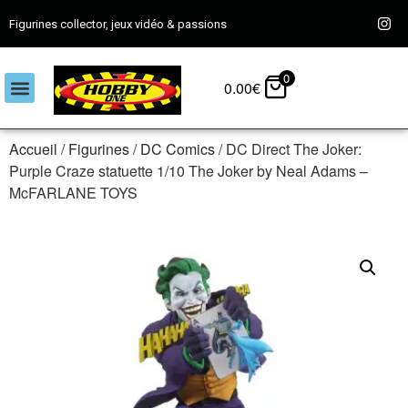
Figurines collector, jeux vidéo & passions
0
0.00
€
Accueil
/
Figurines
/
DC Comics
/ DC Direct The Joker:
Purple Craze statuette 1/10 The Joker by Neal Adams –
McFARLANE TOYS